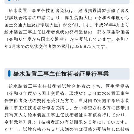
給水装置工事主任技術者免状は、経過措置講習会修了者及
び試験合格者の申請により、厚生労働大臣（令和６年度から
国土交通大臣及び環境大臣）が交付します。平成26年4月より
給水装置工事主任技術者免状の発行業務の一部を厚生労働省
（令和６年度から国土交通省） から受託しています。令和７
年3月末での免状交付者数の累計は326,873人です。
給水装置工事主任技術者証発行事業
給水装置工事主任技術者試験合格者のうち、厚生労働省
（令和６年度から国土交通省、環境省）より給水装置工事主
任技術者免状の交付を受けた方で、当財団の実施する給水装
置工事主任技術者研修を受講し、かつ希望される方に携帯用
顔写真入り給水装置工事主任技術者証を有償発行しており、
令和元年7 月より技術者証の有効期限を５年にしています。
ただし、試験合格から５年未満の方は研修の受講無しに技術