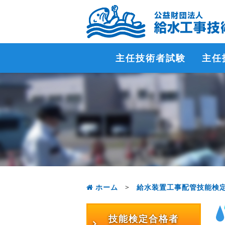
主任技術者試験
主任
ホーム
>
給水装置工事配管技能検
技能検定合格者