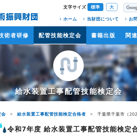
文字サイズ
標準
大
ホーム
当財団について
お
技術者研修
配管技能検定会
書籍出版
関
給水装置工事配管技能検定会
定会
>
給水装置工事配管技能検定合格者
>
千葉県千葉市（202
令和7年度 給水装置工事配管技能検定