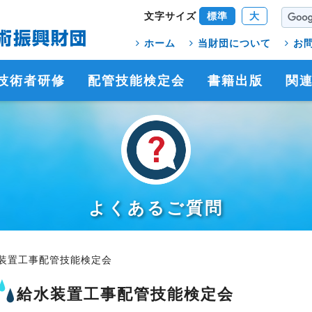
文字サイズ
標準
大
ホーム
当財団について
お
技術者研修
配管技能検定会
書籍出版
関
よくあるご質問
装置工事配管技能検定会
給水装置工事配管技能検定会