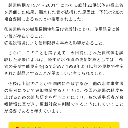
製造時期が1974～2001年にわたる総計22供試体の掘上管
を評価した結果、漏水した管が破損した原因は、下記の2点の
複合要因によるものとの推定されました。
①製造時点の樹脂長期性能及び管設計により、使用限界に近
い管が存在すること。
②埋設環境により使用限界を早める影響があること。
さらに、このことを踏まえて、今回提供された供試体を試
験した結果によれば、経年給水PE管の更新対象としては、PE
管の長期性能規定をJISで定めた1998年より以前の規格で生産
された製品とすることが望ましいと考えられました。
今後は上記のことが全国的に合致するか、他の水道事業者
の事例について追加検証するとともに、今回の結果の精度を
上げるための追加研究を行うことにより、各水道事業者が台
帳情報に基づき、更新対象を判断できるようにしていくこと
が必要であると考えています。